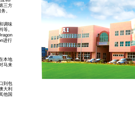
第三方
服务。
和调味
料等。
agon
ion进行
在本地
对马来
口到包
澳大利
其他国