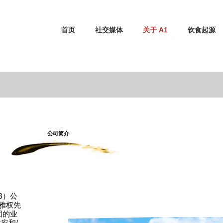
首页
社交媒体
关于 A1
饮食起源
公司简介
B）公
雅权先
团的业
应和/