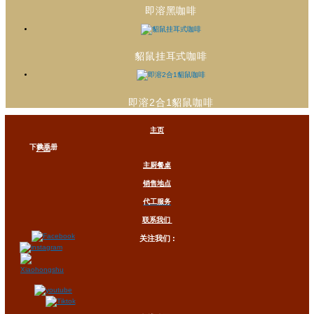
即溶黑咖啡
貂鼠挂耳式咖啡
即溶2合1貂鼠咖啡
主页
下载手册
产品
主厨餐桌
销售地点
代工服务
联系我们
关注我们 :