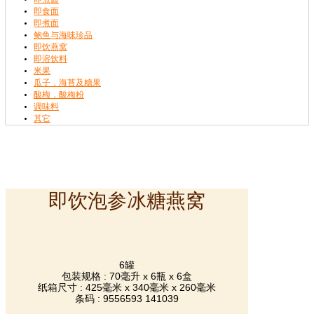
即食面
即煮面
鲍鱼与海味珍品
即饮燕窝
即溶饮料
米果
瓜子，海苔及糖果
酸梅，酸梅粉
调味料
其它
即饮泡参冰糖燕窝
6罐
包装规格 : 70毫升 x 6瓶 x 6盒
纸箱尺寸 : 425毫米 x 340毫米 x 260毫米
条码 : 9556593 141039