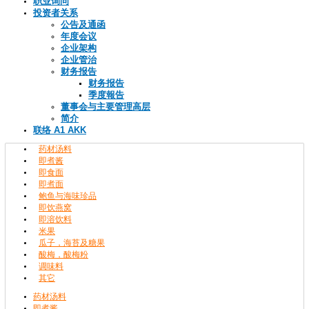
职业询问
投资者关系
公告及通函
年度会议
企业架构
企业管治
财务报告
财务报告
季度報告
董事会与主要管理高层
简介
联络 A1 AKK
药材汤料
即煮酱
即食面
即煮面
鲍鱼与海味珍品
即饮燕窝
即溶饮料
米果
瓜子，海苔及糖果
酸梅，酸梅粉
调味料
其它
药材汤料
即煮酱