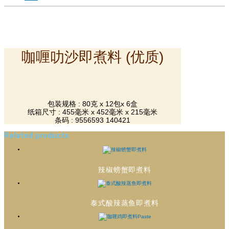
咖喱叻沙即煮料 (优质)
包装规格 : 80克 x 12包x 6盒
纸箱尺寸 : 455毫米 x 452毫米 x 215毫米
条码 : 9556593 140421
Related products
辣椒螃蟹即煮料
泰式酸辣蒸鱼即煮料