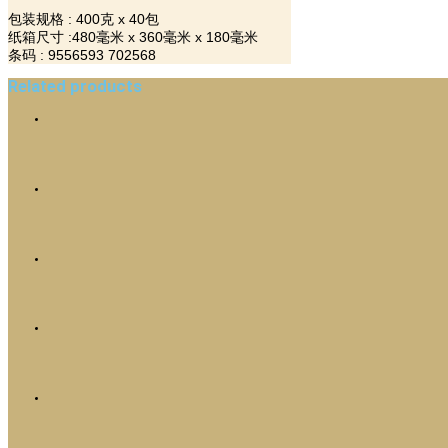
包装规格 : 400克 x 40包
纸箱尺寸 :480毫米 x 360毫米 x 180毫米
条码 : 9556593 702568
Related products