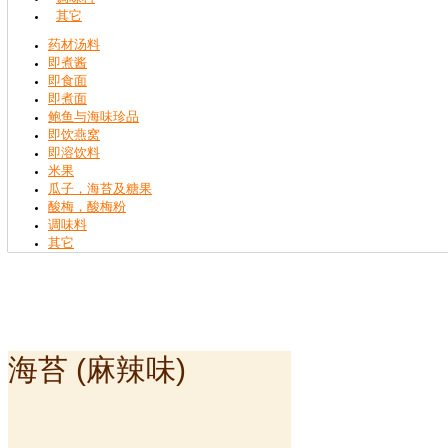
其它
药材汤料
即煮酱
即食面
即煮面
鲍鱼与海味珍品
即饮燕窝
即溶饮料
米果
瓜子，海苔及糖果
酸梅，酸梅粉
调味料
其它
海苔 (麻辣味)