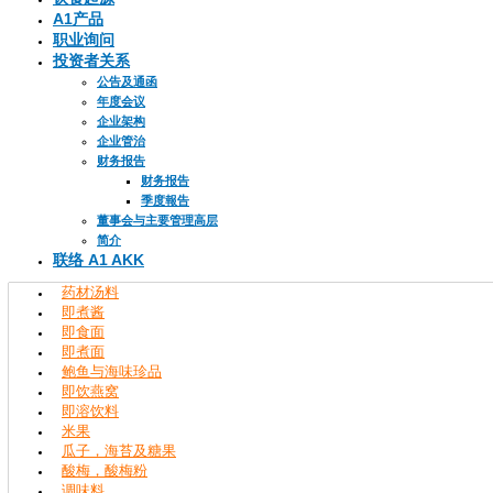
A1产品
职业询问
投资者关系
公告及通函
年度会议
企业架构
企业管治
财务报告
财务报告
季度報告
董事会与主要管理高层
简介
联络 A1 AKK
药材汤料
即煮酱
即食面
即煮面
鲍鱼与海味珍品
即饮燕窝
即溶饮料
米果
瓜子，海苔及糖果
酸梅，酸梅粉
调味料