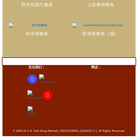
野生纽西兰鲍鱼
上汤澳洲鲍鱼
虾米辣鲍鱼
虾米辣鲍鱼（罐）
关注我们 :
网店 :
F
a
c
e
Y
b
o
o
u
o
t
k
u
-
b
f
e
© 2026 A1 A.K. Koh Group Berhad [ 201201039541 (1024019-T) ]. All Rights Reserved.