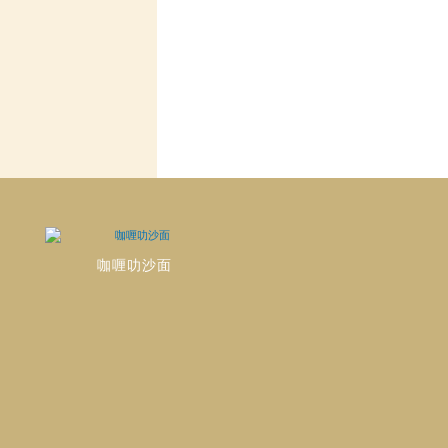
咖喱叻沙面