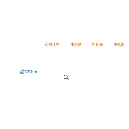
Skip
to
content
药材汤料
即煮酱
即食面
即煮面