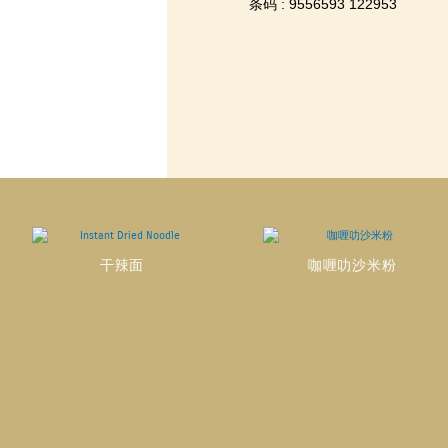
条码 : 9556593 122953
干辣面
咖喱叻沙米粉