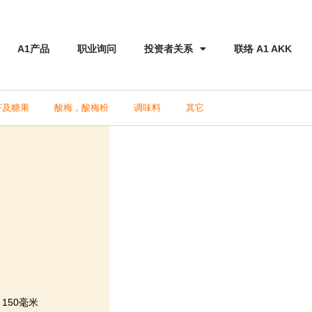
A1产品
职业询问
投资者关系
联络 A1 AKK
苔及糖果
酸梅，酸梅粉
调味料
其它
x 150毫米