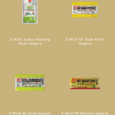
3 Minit Suhun Kacang
5 Minit Mi Suah Putih
Hijau Segera
Segera
5 Minit Mi Suah Bayam
5 Minit Mi Wonton Segera