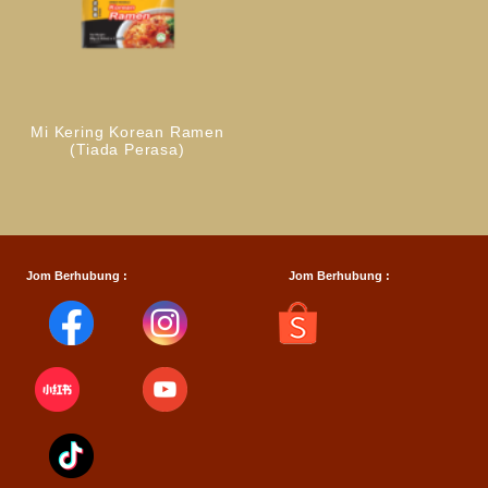
Mi Kering Korean Ramen
(Tiada Perasa)
Jom Berhubung :
Jom Berhubung :