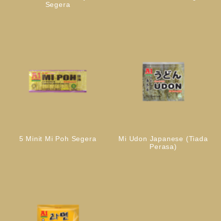
Segera
5 Minit Mi Poh Segera
Mi Udon Japanese (Tiada
Perasa)