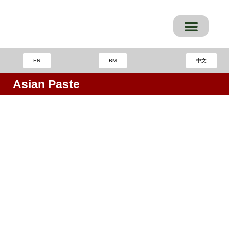
Skip
to
content
EN
BM
中文
Asian Paste