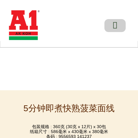
Skip
to
content
主厨餐桌
销售地点
代工服务
联系我们
5分钟即煮快熟菠菜面线
包装规格 : 360克 (30克 x 12片) x 30包
纸箱尺寸 : 586毫米 x 430毫米 x 380毫米
条码 : 9556593 141237