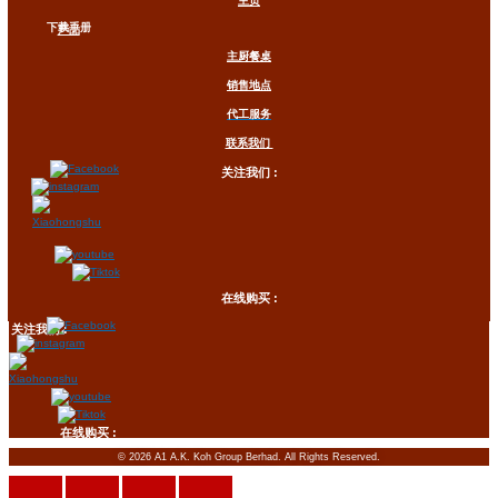
主页
下载手册
产品
主厨餐桌
销售地点
代工服务
联系我们
关注我们 :
在线购买 :
关注我们 :
在线购买 :
© 2026 A1 A.K. Koh Group Berhad. All Rights Reserved.