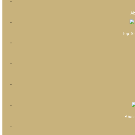
Ab
Top S
Abal