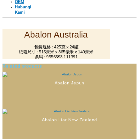
OEM
Hubungi
Kami
Abalon Australia
包装规格 : 425克 x 24罐
纸箱尺寸 : 515毫米 x 365毫米 x 140毫米
条码 : 9556593 111391
Related products
Abalon Jepun
Abalon Liar New Zealand