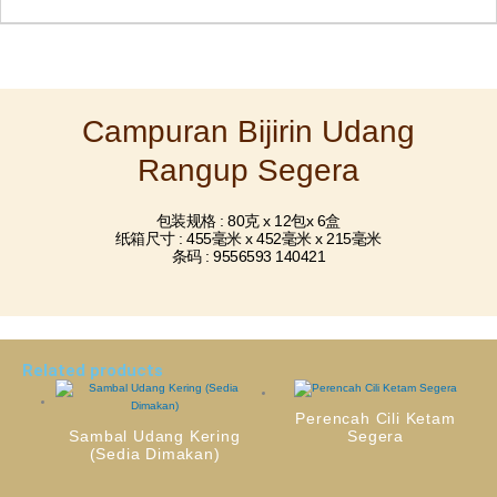
Campuran Bijirin Udang
Rangup Segera
包装规格 : 80克 x 12包x 6盒
纸箱尺寸 : 455毫米 x 452毫米 x 215毫米
条码 : 9556593 140421
Related products
Perencah Cili Ketam
Sambal Udang Kering
Segera
(Sedia Dimakan)