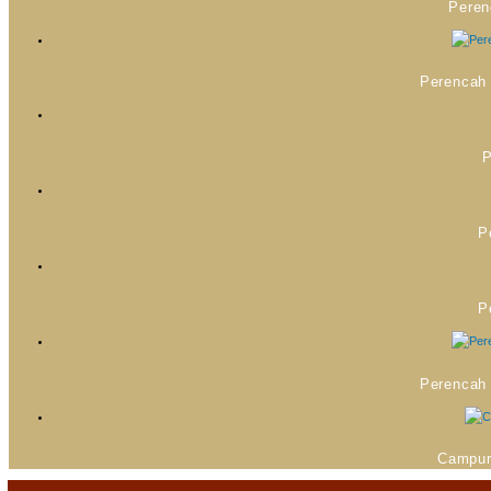
Peren
Perencah
P
P
P
Perencah
Campur