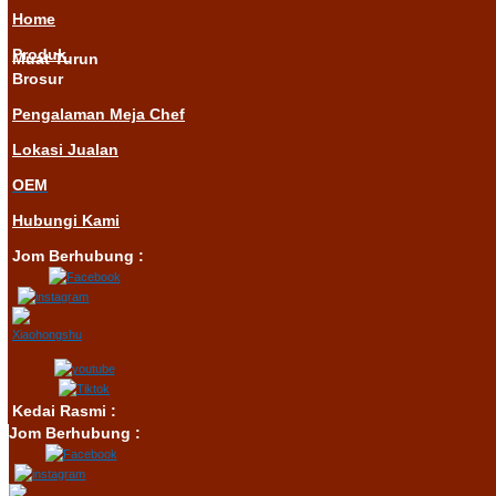
Home
Produk
Muat Turun
Brosur
Pengalaman Meja Chef
Lokasi Jualan
OEM
Hubungi Kami
Jom Berhubung :
Kedai Rasmi :
Jom Berhubung :