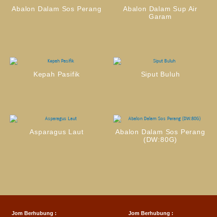
Abalon Dalam Sos Perang
Abalon Dalam Sup Air
Garam
Kepah Pasifik
Siput Buluh
Asparagus Laut
Abalon Dalam Sos Perang
(DW:80G)
Jom Berhubung :
Jom Berhubung :