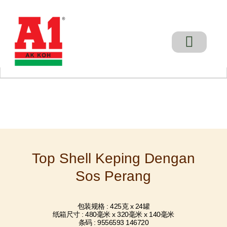
Skip
to
content
Laman Utama
Pengalaman Meja Chef
Lokasi Jualan
Hubungi Kami
Top Shell Keping Dengan
Sos Perang
包装规格 : 425克 x 24罐
纸箱尺寸 : 480毫米 x 320毫米 x 140毫米
条码 : 9556593 146720